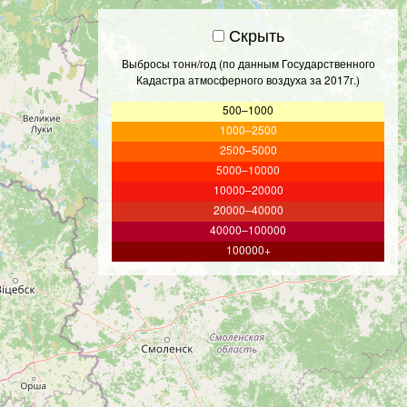
Скрыть
Выбросы тонн/год (по данным Государственного
Кадастра атмосферного воздуха за 2017г.)
500–1000
1000–2500
2500–5000
5000–10000
10000–20000
20000–40000
40000–100000
100000+