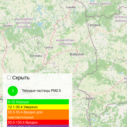
Скрыть
Твёрдые частицы PM2.5
1
0-12 Хорошо
12.1-35.4 Умерено
35.5-55.4 Вредно для
чувствительных
55.5-150.4 Вредно